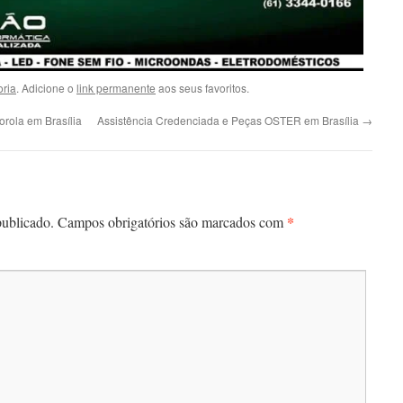
ria
. Adicione o
link permanente
aos seus favoritos.
orola em Brasília
Assistência Credenciada e Peças OSTER em Brasília
→
*
publicado.
Campos obrigatórios são marcados com