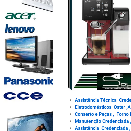
Assistência Técnica Crede
Eletrodomésticos Oster ,A
Conserto e Peças , Forno E
Manutenção Credenciada , 
Assistência Credenciada , 