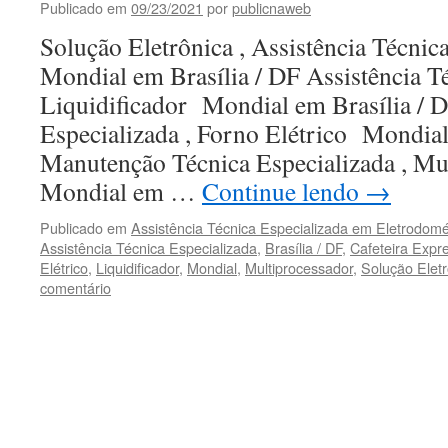
Publicado em
09/23/2021
por
publicnaweb
Solução Eletrônica , Assistência Técnic
Mondial em Brasília / DF Assistência Té
Liquidificador Mondial em Brasília / D
Especializada , Forno Elétrico Mondial
Manutenção Técnica Especializada , Mu
Mondial em …
Continue lendo
→
Publicado em
Assistência Técnica Especializada em Eletrodomé
Assistência Técnica Especializada
,
Brasília / DF
,
Cafeteira Expr
Elétrico
,
Liquidificador
,
Mondial
,
Multiprocessador
,
Solução Eletr
comentário